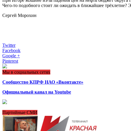
При Игоре Кошине из-за падения цен на нефть бюджет округа п
Чего-то подобного стоит ли ожидать в ближайшее трёхлетие? Эт
Сергей Морохин
Twitter
Facebook
Google +
Pinterest
Мы в социальных сетях
Сообщество КПРФ НАО «Вконтакте»
Официальный канал на Youtube
Партийные СМИ