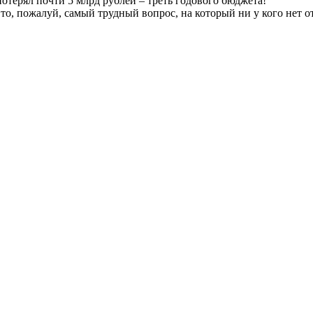
отерял почти 5 млрд рублей – треть годового бюджета!
о, пожалуй, самый трудный вопрос, на который ни у кого нет от