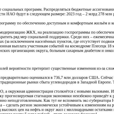
 социальных программ. Распределяться бюджетные ассигнован
и НАО будут в следующем размере: 2023 год – 2 млрд 278 млн ру
оспрограмму по обеспечению доступным и комфортным жильём и
, модернизацию ЖКХ, на реализацию госпрограммы по обеспечен
тить ряд мер социальной поддержки. Среди них – ежемесячная
 (за исключением населённых пунктов, где отсутствует подвиж
онная выплата участникам событий на космодроме Плесецк 18 м
инских организациях округа, больным сахарным диабетом и онк
ей вероятности претерпит существенные изменения из-за сложн
 предварительно оценивался в 736,7 млн долларов США. Сейчас н
традиционные рынки сбыта углеводородов в Западной Европе. 
О, а окружная администрация столкнётся с новыми вызовами. И
ьку прогнозируемая стагнация экономики неизбежно приведёт к 
нно неподготовленным. Как тут не вспомнить экс-губернатора Н
ча – сделать регион экономически устойчивым к изменениям на 
 высоких цен на нефть и округ жил с миллиардными остатками н