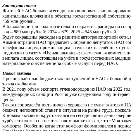
Затянуть пояса
Жителей НАО больше всего должно волновать финансирование
капитальных вложений в объекты государственной собственност
459 млн рублей.
В ближайшие три года значительно сократятся расходы на г
год – 889 млн рублей; 2024 – 679; 2025 – 545 млн рублей.
Будут сокращены расходы на развитие автотранспортной сети
Администрация НАО предлагает Собранию депутатов НАО сокра
телефоном лицам, проживающим в сельских населённых пунктах
подписки на газету «Няръянавындер»; ежемесячная компенсаци
выплата лицам, состоящим на учёте в государственных медиц
материальное обеспечение за особые заслуги перед НАО.
Новые вызовы
Прогнозный план бюджетных поступлений в НАО с большой дол
то «за скобками».
В 2021 году объём экспорта углеводородов из НАО на 2022 год
международных санкций Россия уже следующем году потеряет 
цены.
Такая неопределённость ничего хорошего не сулит жителям НА
бюджет, непонятной станет и ситуация на рынке труда, поскол
К новым вызовам округ оказался на сегодняшний день соверше
турбулентностью на нефтегазовом рынке сказал, что «Моя зада
комфорта. Особенно когда этот комфорт формировался в период