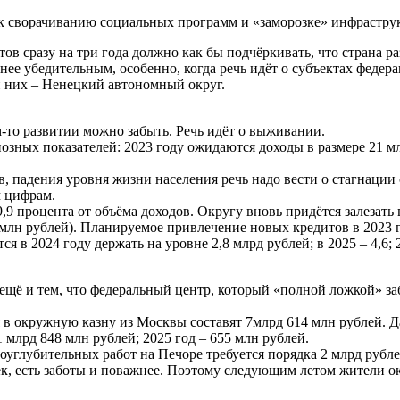
 сворачиванию социальных программ и «заморозке» инфрастру
 сразу на три года должно как бы подчёркивать, что страна разв
нее убедительным, особенно, когда речь идёт о субъектах федер
 них – Ненецкий автономный округ.
м-то развитии можно забыть. Речь идёт о выживании.
зных показателей: 2023 году ожидаются доходы в размере 21 млр
, падения уровня жизни населения речь надо вести о стагнации
м цифрам.
,9 процента от объёма доходов. Округу вновь придётся залезат
лн рублей). Планируемое привлечение новых кредитов в 2023 год
 в 2024 году держать на уровне 2,8 млрд рублей; в 2025 – 4,6; 2
ещё и тем, что федеральный центр, который «полной ложкой» за
 в окружную казну из Москвы составят 7млрд 614 млн рублей. Д
 млрд 848 млн рублей; 2025 год – 655 млн рублей.
углубительных работ на Печоре требуется порядка 2 млрд рублей
ек, есть заботы и поважнее. Поэтому следующим летом жители ок