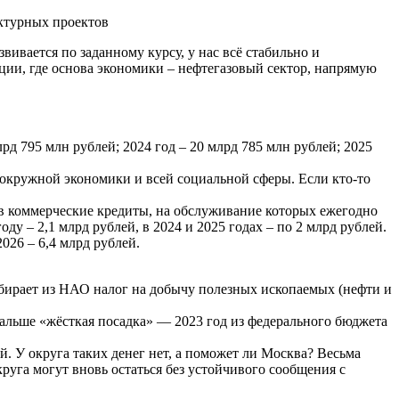
ктурных проектов
ивается по заданному курсу, у нас всё стабильно и
ации, где основа экономики – нефтегазовый сектор, напрямую
д 795 млн рублей; 2024 год – 20 млрд 785 млн рублей; 2025
 окружной экономики и всей социальной сферы. Если кто-то
ь в коммерческие кредиты, на обслуживание которых ежегодно
у – 2,1 млрд рублей, в 2024 и 2025 годах – по 2 млрд рублей.
026 – 6,4 млрд рублей.
бирает из НАО налог на добычу полезных ископаемых (нефти и
альше «жёсткая посадка» — 2023 год из федерального бюджета
. У округа таких денег нет, а поможет ли Москва? Весьма
руга могут вновь остаться без устойчивого сообщения с