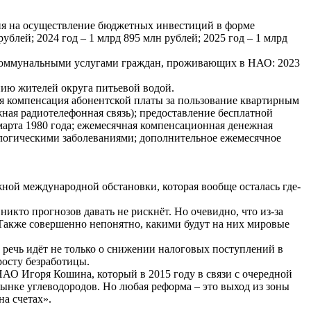
ия на осуществление бюджетных инвестиций в форме
блей; 2024 год – 1 млрд 895 млн рублей; 2025 год – 1 млрд
 коммунальными услугами граждан, проживающих в НАО: 2023
ию жителей округа питьевой водой.
 компенсация абонентской платы за пользование квартирным
ная радиотелефонная связь); предоставление бесплатной
арта 1980 года; ежемесячная компенсационная денежная
ологическими заболеваниями; дополнительное ежемесячное
ой международной обстановки, которая вообще осталась где-
икто прогнозов давать не рискнёт. Но очевидно, что из-за
Также совершенно непонятно, какими будут на них мировые
 речь идёт не только о снижении налоговых поступлений в
росту безработицы.
АО Игоря Кошина, который в 2015 году в связи с очередной
рынке углеводородов. Но любая реформа – это выход из зоны
а счетах».