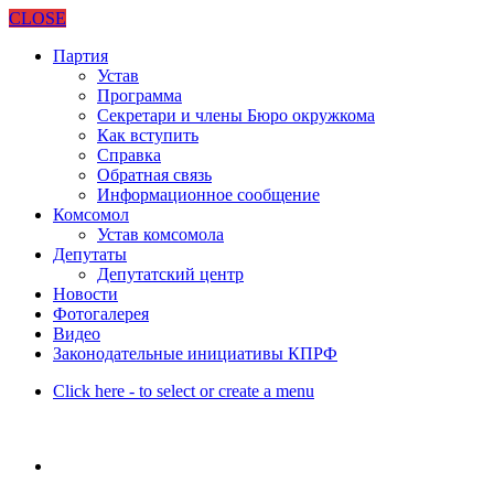
CLOSE
Партия
Устав
Программа
Секретари и члены Бюро окружкома
Как вступить
Справка
Обратная связь
Информационное сообщение
Комсомол
Устав комсомола
Депутаты
Депутатский центр
Новости
Фотогалерея
Видео
Законодательные инициативы КПРФ
Click here - to select or create a menu