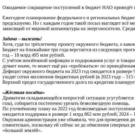
Ожидаемое сокращение поступлений в бюджет НАО приведёт к
Ежегодное планирование федерального и региональных бюджетов
предсказуемо. Но с каждым годом такой посыл выглядит всё ме
зависящий от мировой конъюнктуры на энергоносители. Среди
Задача – выжить!
Хотя, судя по трёхлетнему проекту окружного бюджета, о како
Бюджет на ближайшие три года верстается из следующих прогно
год – 18 млрд 495 млн рублей.
С учётом неизбежной инфляции и подорожания услуг и товаров
думает иначе, то может ещё раз «пробежаться» по приведённы
Дефицит окружного бюджета на 2023 год ожидается в размере 9
уходят сотни миллионов бюджетных рублей (в 2023 году – 515 м
Верхний предел государственного долга по кредитам планируется
«Жёсткая посадка»
Драматизм складывающейся непростой ситуации усугубляется 
газа), собирается постепенно урезать безвозмездную помощь.
По уточнённому плану на 2022 год безвозмездные поступления
ожидается поддержка в размере 1 млрд 862 млн рублей; 2024 – 1
Окружная администрация уже объявила, что для проведения дно
сомнительно, поскольку ей сейчас не до обмеления северных р
«большой землёй».