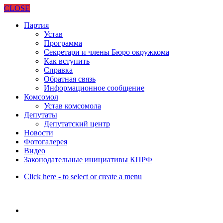
CLOSE
Партия
Устав
Программа
Секретари и члены Бюро окружкома
Как вступить
Справка
Обратная связь
Информационное сообщение
Комсомол
Устав комсомола
Депутаты
Депутатский центр
Новости
Фотогалерея
Видео
Законодательные инициативы КПРФ
Click here - to select or create a menu