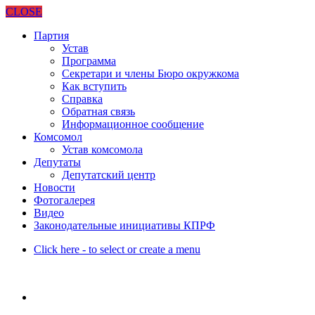
CLOSE
Партия
Устав
Программа
Секретари и члены Бюро окружкома
Как вступить
Справка
Обратная связь
Информационное сообщение
Комсомол
Устав комсомола
Депутаты
Депутатский центр
Новости
Фотогалерея
Видео
Законодательные инициативы КПРФ
Click here - to select or create a menu