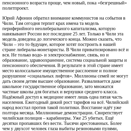
пенсионного возраста проще, чем новый, пока «безгрешный»
политпроект.
Юрий Афонин обратил внимание коммунистов на события в
Чили. Там сегодня терпит крах имена та модель
периферийного неолиберального капитализма, которую
навязывают России все последние 25 лет. Только в Чили эта
модель доведена до логического конца. Можно сказать, что
Чили – это то будущее, которое хотят построить в нашей
стране либералы-монетаристы. В Чили приватизировано всё и
вся. Не только водо- и электроснабжение, связь, но и
образование, здравоохранение, система социальной защиты и
пенсионного обеспечения. В результате в этой стране имеет
место колоссальное имущественное расслоение и полное
разрушение «социальных лифтов». Миллионы семей не могут
дать своим детям высшее образование. Разваливается даже
школьное государственное образование, зато множатся
частные школы для богатых и верхушки среднего класса.
Надёжный доступ к медицине имеет лишь одна пятая часть
населения. Ежегодный дикий рост тарифов на всё. Чилийский
народ восстал против такой политики. Восстание идёт уже
полтора месяца. Миллионные демонстрации. Свирепствует
чилийская полиция – карабинеры. Уже 25 убитых. Ещё
десятки пропавших без вести. Тысячи арестованных. Более
чем у двухсот человек глаза выбиты резиновыми пулями,