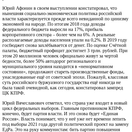
Юрий Афонин в своем выступлении констатировал, что
нынешняя социально-экономическая политика российской
власти характеризуется прежде всего невиданной по цинизму
экономией на народе. По итогам 2018 года доходы
федерального бюджета выросли на 17%, прибыль
корпоративного сектора – более чем на 6%. А реальные
располагаемые доходы населения упали на 0,2%. В 2019 году
госбюджет снова захлёбывается от денег. По оценке Счётной
палаты, бюджетный профицит достигнет 3 трлн. рублей. При
этом 20 миллионов человек официально живут за чертой
бедности, более 50% автодорог регионального и
муниципального уровня находится в «ненормативном
состоянии», продолжают стареть производственные фонды,
унаследованные ещё от советской эпохи. Пожалуй, классовая
суть российского буржуазного государства ещё никогда не
была такой очевидной, как сегодня, констатировал зампред
ЦК КПРФ.
Юрий Вячеславович отметил, что страна уже входит в новый
цикл федеральных выборов. Главным противником КПРФ,
конечно, будет партия власти. И это снова будет «Единая
Россия». Власть понимает, что у неё уже нет времени лепить
под выборы 2021 года другой политический проект на замену
ЕдРа. Это на руку коммунистам: бить партию повышения