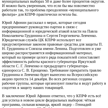
муниципальных выборах 50 и даже более процентов округов.
И можно быть уверенным, что если бы мы повсеместно
работали так, то проблема преодоления «муниципального
фильтра» для КПРФ практически исчезла бы.
Юрий Афонин рассказал о мерах, которые сегодня
предпринимает руководство партии в связи с
информационной и юридической атакой власти на Павла
Николаевича Грудинина и Сергея Георгиевича Левченко.
Юридическая служба ЦК КПРФ использует все
предусмотренные законом правовые средства для защиты П.
Н. Грудинина и Совхоза имени Ленина. Подготовлен и уже
широко распространяется информационный материал,
который на примере целого ряда показателей сопоставляет
эффективность работы красного губернатора Иркутской
области С. Г. Левченко и предыдущего губернатора-
единоросса С. В. Ерощенко. Требование прекратить травлю
Грудинина и Левченко будет вынесено на Всероссийскую
акцию протеста 14 декабря. Во всех регионах созданы
рабочие группы, которые организуют пикеты и ведут работу в
соцсетях в защиту наших товарищей.
В заключение Юрий Афонин отметил, что у КПРФ есть всё
для успеха в новом цикле федеральных выборов: чёткая
программа, сильная команда, яркий лидер – Геннадий