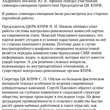
Андреевич Зюганов. Ю. В. Афонин передал участникам
семинара-совещания приветствие Председателя ЦК КПРФ.
В рамках семинара-совещания были рассмотрены все стороны
партийной работы.
Председатель ЦКРК КПРФ Н. Н. Иванов обобщил опыт
работы системы контрольно-ревизионных комиссий партии
на современном этапе. Николай Николаевич напомнил, что
партия живёт сегодня в условиях нарастания давления на неё
со стороны нынешнего режима. Поэтому даже в случае
внутрипартийного конфликта совершенно недопустимой
является передача коммунистами буржуазным СМИ любой
информации, видео- и аудиозаписей, которые могут нанести
ущерб партии. А для решения сложных вопросов,
возникающих во внутрипартийных отношениях, и
существуют контрольно-ревизионные органы КПРФ.
Секретарь ЦК КПРФ С. П. Обухов на большом фактическом
материале показал особенности ведения современных
избирательных кампаний. Сергей Павлович обратил особое
внимание на глубокие изменения в социальной структуре
общества, которые происходят в последние годы. На фоне
деградации промышленности и сельского хозяйства быстро
растёт армия наёмных работников в таких отраслях, как
торговля, гостиничный бизнес, индустрия развлечений.