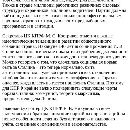
Также в стране миллионы работников различных силовых
структур и охранников, миллионы водителей. Партия должна
найти подходы ко всем этим социально-профессиональным
группам, отразив их нужды в своих предвыборных
программах и в агитации.
Секретарь ЦК КПРФ М. С. Костриков отметил важные
идеологические тенденции в развитии общественного
сознания страны. Накануне 140-летия со дня рождения И. В.
Сталина социологические показатели одобрения деятельности
этого великого советского вождя достигли рекордного уровня.
Можно говорить о том, что сложилась социальная норма:
быть за Сталина – это теперь нормально, быть
антисталинистом – уже воспринимается как отклонение.
«Лобовой» антисталинизм уже малоэффективен. Гораздо
опаснее, когда власть пытается присвоить Сталина. Поэтому
для КПРФ крайне важно подчеркивать следующие черты
образа Сталина: коммунист, теоретик марксизма,
продолжатель дела Ленина.
Главный бухгалтер ЦК КПРФ Е. В. Никулина в своём
выступлении обратила внимание партийных организаций на
новые особенности ведения бухгалтерского и кадрового
учёта, связанные с изменениями в законодательстве.