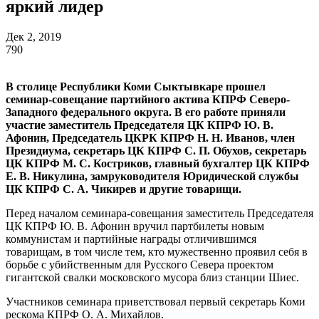
яркий лидер
Дек 2, 2019
790
В столице Республики Коми Сыктывкаре прошел
семинар-совещание партийного актива КПРФ Северо-
Западного федерального округа. В его работе приняли
участие заместитель Председателя ЦК КПРФ Ю. В.
Афонин, Председатель ЦКРК КПРФ Н. Н. Иванов, член
Президиума, секретарь ЦК КПРФ С. П. Обухов, секретарь
ЦК КПРФ М. С. Костриков, главный бухгалтер ЦК КПРФ
Е. В. Никулина, замруководителя Юридической службы
ЦК КПРФ С. А. Чикирев и другие товарищи.
Перед началом семинара-совещания заместитель Председателя
ЦК КПРФ Ю. В. Афонин вручил партбилеты новым
коммунистам и партийные награды отличившимся
товарищам, в том числе тем, кто мужественно проявил себя в
борьбе с убийственным для Русского Севера проектом
гигантской свалки московского мусора близ станции Шиес.
Участников семинара приветствовал первый секретарь Коми
рескома КПРФ О. А. Михайлов.