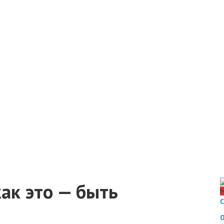
как это — быть
М
С
О