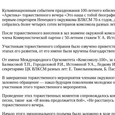
Кульминационным событием празднования 100-летнего юбилея 
«Арктика» торжественного вечера «Это наша с тобой биограф
первым секретарем Ненецкого окружкома ВЛКСМ 70-х годов, д
собрались более четырех сотен ветеранов комсомола разных ле
После торжественного внесения в зал знамени окружной комс
члена Коммунистической партии с 50-летним стажем У. А. Ист
Участникам торжественного собрания было озвучено приветстви
этапах его развития, от его имени были вручены благодарстве
От имени Международного Оргкомитета «Комсомолу-100», за з
Балмасовой Т.П., Городиловой Р.И., Истоминой У.А., Ледкову 
секретарями ЦК ВЛКСМ разных лет: Е. Тяжельниковым, Б. Пас
В завершении торжественного мероприятия членами окружного 
заложено обращение — наказ будущим поколениям молодежи о
участников этого торжественного мероприятия.
Проведение этих торжественных моментов сопровождалось ко
песни, такие как «И вновь продолжается бой», «Не расстанус
торжественного вечера.
Начало этого эмоционального подъема было заложено в ходе 