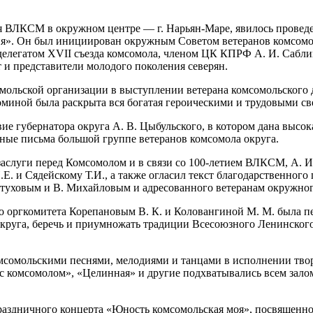
ВЛКСМ в окружном центре — г. Нарьян-Маре, явилось проведен
ия». Он был инициирован окружным Советом ветеранов комсомол
елегатом XVII съезда комсомола, членом ЦК КПРФ А. И. Сабли
т и представители молодого поколения северян.
омольской организации в выступлении ветерана комсомольског
оминой была раскрыта вся богатая героическими и трудовыми с
е губернатора округа А. В. Цыбульского, в котором дана высок
нные письма большой группе ветеранов комсомола округа.
аслуги перед Комсомолом и в связи со 100-летием ВЛКСМ, А. 
И.Е. и Сядейскому Т.И., а также огласил текст благодарственн
туховым и В. Михайловым и адресованного ветеранам окружног
оргкомитета Корепановым В. К. и Коловангиной М. М. была пер
круга, беречь и приумножать традиции Всесоюзного Ленинског
мсомольскими песнями, мелодиями и танцами в исполнении тво
ь с комсомолом», «Целинная» и другие подхватывались всем за
праздничного концерта «Юность комсомольская моя», посвящен