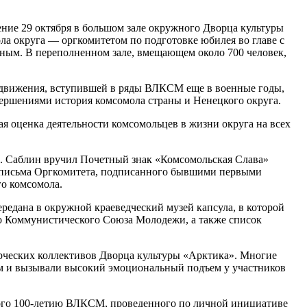
ие 29 октября в большом зале окружного Дворца культуры
а округа — оргкомитетом по подготовке юбилея во главе с
ным. В переполненном зале, вмещающем около 700 человек,
о движения, вступившей в ряды ВЛКСМ еще в военные годы,
вершениями история комсомола страны и Ненецкого округа.
ая оценка деятельности комсомольцев в жизни округа на всех
И. Саблин вручил Почетный знак «Комсомольская Слава»
ого письма Оргкомитета, подписанного бывшими первыми
о комсомола.
едана в окружной краеведческий музей капсула, в которой
о Коммунистического Союза Молодежи, а также список
рческих коллективов Дворца культуры «Арктика». Многие
лом и вызывали высокий эмоциональный подъем у участников
ного 100-летию ВЛКСМ, проведенного по личной инициативе