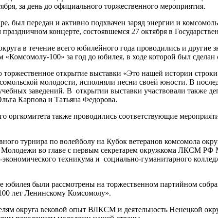
бря, за день до официального торжественного мероприятия.
е, был передан и активно подхвачен заряд энергии и комсомол
м праздничном концерте, состоявшемся 27 октября в Государств
круга в течение всего юбилейного года проводились и другие 
«Комсомолу-100» за год до юбилея, в ходе которой был сделан 
о торжественное открытие выставки «Это нашей истории строки»
мольской молодости, исполняли песни своей юности. В последую
и учебных заведений. В открытии выставки участвовали также
льга Карпова и Татьяна Федорова.
ого оргкомитета также проводились соответствующие мероприят
ного турнира по волейболу на Кубок ветеранов комсомола окру
Молодежи во главе с первым секретарем окружкома ЛКСМ РФ М
о-экономического техникума и социально-гуманитарного коллед
е юбилея были рассмотрены на торжественном партийном собран
100 лет Ленинскому Комсомолу».
телям округа вековой опыт ВЛКСМ и деятельность Ненецкой окр