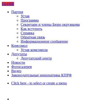
CLOSE
Партия
Устав
Программа
Секретари и члены Бюро окружкома
Как вступить
Справка
Обратная связь
Информационное сообщение
Комсомол
Устав комсомола
Депутаты
Депутатский центр
Новости
Фотогалерея
Видео
Законодательные инициативы КПРФ
Click here - to select or create a menu