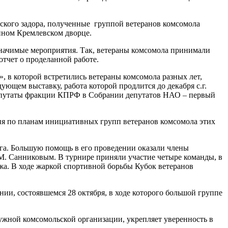
ьского задора, полученные группой ветеранов комсомола
енном Кремлевском дворце.
значимые мероприятия. Так, ветераны комсомола принимали
отчет о проделанной работе.
, в которой встретились ветераны комсомола разных лет,
щем выставку, работа которой продлится до декабря с.г.
 депутаты фракции КПРФ в Собрании депутатов НАО – первый
ия по планам инициативных групп ветеранов комсомола этих
га. Большую помощь в его проведении оказали члены
. Санниковым. В турнире приняли участие четыре команды, в
жа. В ходе жаркой спортивной борьбы Кубок ветеранов
ии, состоявшемся 28 октября, в ходе которого большой группе
ужной комсомольской организации, укрепляет уверенность в