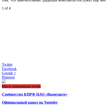
том, что замечательные традиции комсомола послужат еще мн
1
of 4
Twitter
Facebook
Google +
Pinterest
Мы в социальных сетях
Сообщество КПРФ НАО «Вконтакте»
Официальный канал на Youtube