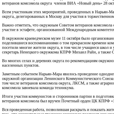
ветеранов комсомола округа членов ВИА «Новый день» 28 октя
Всем участникам этих мероприятий, проведенных в Нарьян-Мар
округа, делегированных в Москву для участия в торжественно
Важно отметить, что окружным Советом ветеранов комсомола о
участие в эстафете, организованной Международным комитетом 
В окружном краеведческом музее 11 октября было организован
поделившиеся воспоминаниями о том прекрасном времени комсо
посетили многие жители округа, в том числе учащиеся школ 
секретарь Ненецкого окружкома КПРФ Михаил Райн, а также О
Во многих селах и деревнях округа по рекомендациям окружн
населенных пунктов.
Заметным событием Нарьян-Мара явилось проведение одноднев
окружной организации Ленинского Коммунистического Союза 
том числе ветеранов комсомола округа, ЛКСМ, а также аграрн
комсомола завоевала команда техникума.
Итоги участия коммунистов и сторонников партии в подготовк
ветеранов комсомола был вручен Почетный орден ЦК КПРФ «
Вся проведенная работа, позволившая раскрыть и показать жи