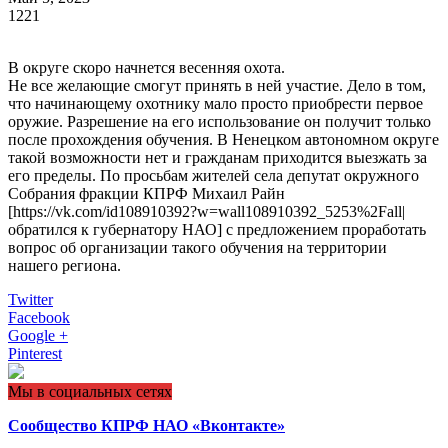
1221
В округе скоро начнется весенняя охота.
Не все желающие смогут принять в ней участие. Дело в том,
что начинающему охотнику мало просто приобрести первое
оружие. Разрешение на его использование он получит только
после прохождения обучения. В Ненецком автономном округе
такой возможности нет и гражданам приходится выезжать за
его пределы. По просьбам жителей села депутат окружного
Собрания фракции КПРФ Михаил Райн
[https://vk.com/id108910392?w=wall108910392_5253%2Fall|
обратился к губернатору НАО] с предложением проработать
вопрос об организации такого обучения на территории
нашего региона.
Twitter
Facebook
Google +
Pinterest
Мы в социальных сетях
Сообщество КПРФ НАО «Вконтакте»