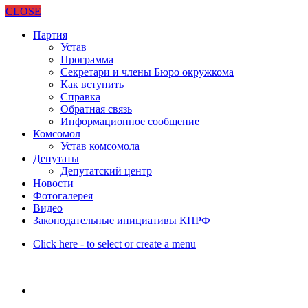
CLOSE
Партия
Устав
Программа
Секретари и члены Бюро окружкома
Как вступить
Справка
Обратная связь
Информационное сообщение
Комсомол
Устав комсомола
Депутаты
Депутатский центр
Новости
Фотогалерея
Видео
Законодательные инициативы КПРФ
Click here - to select or create a menu