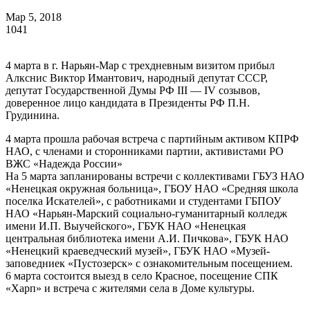
Мар 5, 2018
1041
4 марта в г. Нарьян-Мар с трехдневным визитом прибыл
Алкснис Виктор Имантович, народный депутат СССР,
депутат Государственной Думы РФ III — IV созывов,
доверенное лицо кандидата в Президенты РФ П.Н.
Грудинина.
4 марта прошла рабочая встреча с партийным активом КПРФ
НАО, с членами и сторонниками партии, активистами РО
ВЖС «Надежда России»
На 5 марта запланированы встречи с коллективами ГБУЗ НАО
«Ненецкая окружная больница», ГБОУ НАО «Средняя школа
поселка Искателей», с работниками и студентами ГБПОУ
НАО «Нарьян-Марский социально-гуманитарный колледж
имени И.П. Выучейского», ГБУК НАО «Ненецкая
центральная библиотека имени А.И. Пичкова», ГБУК НАО
«Ненецкий краеведческий музей», ГБУК НАО «Музей-
заповедниек «Пустозерск» с ознакомительным посещением.
6 марта состоится выезд в село Красное, посещение СПК
«Харп» и встреча с жителями села в Доме культуры.