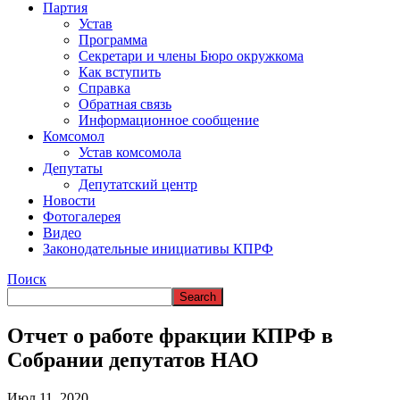
ВРЕМЯ В НАРЬЯН-МАРЕ
Партия
Устав
Программа
Секретари и члены Бюро окружкома
Как вступить
Справка
Обратная связь
Информационное сообщение
Комсомол
Устав комсомола
Депутаты
Депутатский центр
Новости
Фотогалерея
Видео
Законодательные инициативы КПРФ
Поиск
Отчет о работе фракции КПРФ в
Собрании депутатов НАО
Июл 11, 2020