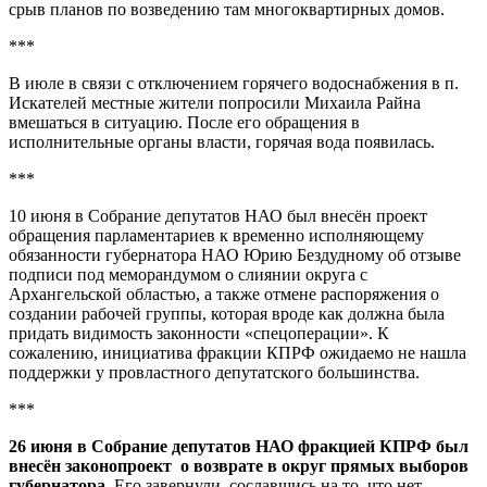
срыв планов по возведению там многоквартирных домов.
***
В июле в связи с отключением горячего водоснабжения в п.
Искателей местные жители попросили Михаила Райна
вмешаться в ситуацию. После его обращения в
исполнительные органы власти, горячая вода появилась.
***
10 июня в Собрание депутатов НАО был внесён проект
обращения парламентариев к временно исполняющему
обязанности губернатора НАО Юрию Бездудному об отзыве
подписи под меморандумом о слиянии округа с
Архангельской областью, а также отмене распоряжения о
создании рабочей группы, которая вроде как должна была
придать видимость законности «спецоперации». К
сожалению, инициатива фракции КПРФ ожидаемо не нашла
поддержки у провластного депутатского большинства.
***
26 июня в Собрание депутатов НАО фракцией КПРФ был
внесён законопроект о возврате в округ прямых выборов
губернатора.
Его завернули, сославшись на то, что нет