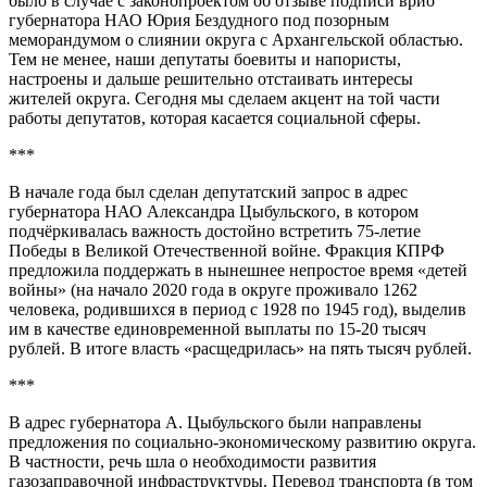
было в случае с законопроектом об отзыве подписи врио
губернатора НАО Юрия Бездудного под позорным
меморандумом о слиянии округа с Архангельской областью.
Тем не менее, наши депутаты боевиты и напористы,
настроены и дальше решительно отстаивать интересы
жителей округа. Сегодня мы сделаем акцент на той части
работы депутатов, которая касается социальной сферы.
***
В начале года был сделан депутатский запрос в адрес
губернатора НАО Александра Цыбульского, в котором
подчёркивалась важность достойно встретить 75-летие
Победы в Великой Отечественной войне. Фракция КПРФ
предложила поддержать в нынешнее непростое время «детей
войны» (на начало 2020 года в округе проживало 1262
человека, родившихся в период с 1928 по 1945 год), выделив
им в качестве единовременной выплаты по 15-20 тысяч
рублей. В итоге власть «расщедрилась» на пять тысяч рублей.
***
В адрес губернатора А. Цыбульского были направлены
предложения по социально-экономическому развитию округа.
В частности, речь шла о необходимости развития
газозаправочной инфраструктуры. Перевод транспорта (в том