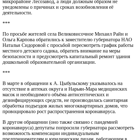
микрорайоне Лесозавод, а люди должным образом не
уведомлены о причинах и сроках возобновления её
деятельности.
***
По просьбе жителей села Великовисочное Михаил Райн и
Ольга Карпова обратились к заместителю губернатора НАО
Натальи Сидоровой с просьбой пересмотреть график работы
местного детского садика, обратить внимание на меры
безопасности и предусмотреть капитальный ремонт здания
дошкольной образовательной организации.
***
В марте в обращении к А. Цыбульскому указывалось на
отсутствие в аптеках округа и Нарьян-Мара медицинских
масок и необходимого объёма антисептических и
дезинфицирующих средств, не производилась санитарная
обработка подъездов жилых многоквартирных домов, что
провоцировало рост распространения коронавируса.
В другом обращении (оно также связано с пандемией
коронавируса) депутаты попросили губернатора рассмотреть
возможность компенсации индивидуальным
предпринимателям и юридическим лицам, работающим в