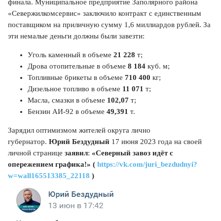
финала. Муниципальное предприятие Заполярного района
«Севержилкомсервис» заключило контракт с единственным
поставщиком на приличную сумму 1,6 миллиардов рублей. За
эти немалые деньги должны были завезти:
Уголь каменный в объеме
21 228
т;
Дрова отопительные в объеме
8 184
куб. м;
Топливные брикеты в объеме
710 400
кг;
Дизельное топливо в объеме
11 071
т;
Масла, смазки в объеме
102,07
т;
Бензин АИ-92 в объеме
49,391
т.
Зарядил оптимизмом жителей округа лично
губернатор.
Юрий Бездудный
17 июня 2023 года на своей
личной странице
заявил
:
«Северный завоз идёт с
опережением графика!» (
https://vk.com/juri_bezdudnyi?
w=wall165513385_22118
)