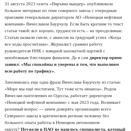
31 августа 2023 газета «Няръяна вындер» опубликовала
большое интервью по теме северного завоза с очередным
приезжим генеральным директором АО «Ненецкая нефтяная
компания» Вячеславом Баурчулу. Если быть кратким то текст
статьи такой: все хорошо, трудности есть – но преодолимые.
Статью назвали смело, с авансом на грядущий успех «Когда
все ходы просчитаны». Журналист сравнил работу
руководителя ННК с изящной шахматной партией с
неизбежным блестящим финалом. Да и сам
директор прямо
заявил: «Мы спокойны и уверены в том, что выполним
всю работу по графику».
Запомнилась еще одна фраза Вячеслава Баурчулу из статьи:
«Море мы ещё постигаем. Тут тоже есть нюансы». Родом
Вячеслав пантелеевич из Одессы, работает директором
«Ненецкой нефтяной компании» с мая 2023 года. Возникает
резонный вопрос — зачем доверять организацию всего
Северного завоза в арктическом регионе человеку без
большого опыта работы в Ненецком автономном
округе?
Неужели в НАО не нашлось специалиста, который