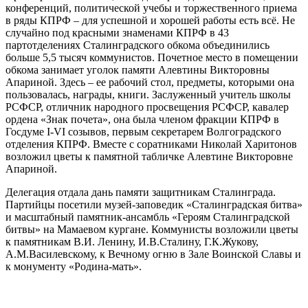
конференций, политической учебы и торжественного приема
в ряды КПРФ – для успешной и хорошей работы есть всё. Не
случайно под красными знаменами КПРФ в 43
партотделениях Сталинградского обкома объединились
больше 5,5 тысяч коммунистов. Почетное место в помещении
обкома занимает уголок памяти Алевтины Викторовны
Апариной. Здесь – ее рабочий стол, предметы, которыми она
пользовалась, награды, книги. Заслуженный учитель школы
РСФСР, отличник народного просвещения РСФСР, кавалер
ордена «Знак почета», она была членом фракции КПРФ в
Госдуме I-VI созывов, первым секретарем Волгоградского
отделения КПРФ. Вместе с соратниками Николай Харитонов
возложил цветы к памятной табличке Алевтине Викторовне
Апариной.
Делегация отдала дань памяти защитникам Сталинграда.
Партийцы посетили музей-заповедик «Сталинградская битва»
и масштабный памятник-ансамбль «Героям Сталинградской
битвы» на Мамаевом кургане. Коммунисты возложили цветы
к памятникам В.И. Ленину, И.В.Сталину, Г.К.Жукову,
А.М.Василевскому, к Вечному огню в Зале Воинской Славы и
к монументу «Родина-мать».