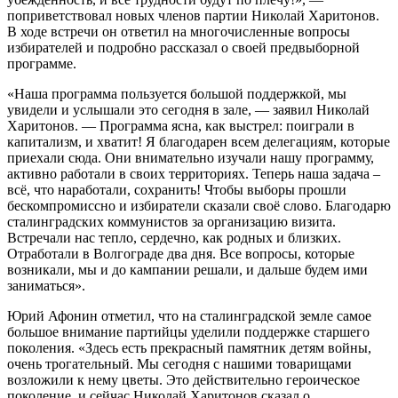
поприветствовал новых членов партии Николай Харитонов.
В ходе встречи он ответил на многочисленные вопросы
избирателей и подробно рассказал о своей предвыборной
программе.
«Наша программа пользуется большой поддержкой, мы
увидели и услышали это сегодня в зале, — заявил Николай
Харитонов. — Программа ясна, как выстрел: поиграли в
капитализм, и хватит! Я благодарен всем делегациям, которые
приехали сюда. Они внимательно изучали нашу программу,
активно работали в своих территориях. Теперь наша задача –
всё, что наработали, сохранить! Чтобы выборы прошли
бескомпромиссно и избиратели сказали своё слово. Благодарю
сталинградских коммунистов за организацию визита.
Встречали нас тепло, сердечно, как родных и близких.
Отработали в Волгограде два дня. Все вопросы, которые
возникали, мы и до кампании решали, и дальше будем ими
заниматься».
Юрий Афонин отметил, что на сталинградской земле самое
большое внимание партийцы уделили поддержке старшего
поколения. «Здесь есть прекрасный памятник детям войны,
очень трогательный. Мы сегодня с нашими товарищами
возложили к нему цветы. Это действительно героическое
поколение, и сейчас Николай Харитонов сказал о