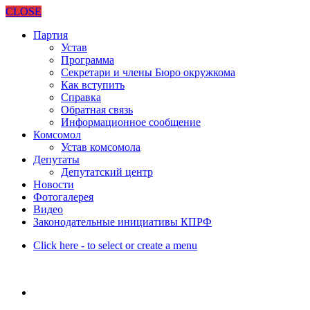
CLOSE
Партия
Устав
Программа
Секретари и члены Бюро окружкома
Как вступить
Справка
Обратная связь
Информационное сообщение
Комсомол
Устав комсомола
Депутаты
Депутатский центр
Новости
Фотогалерея
Видео
Законодательные инициативы КПРФ
Click here - to select or create a menu