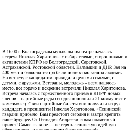
В 16:00 в Волгоградском музыкальном театре началась
встреча Николая Харитонова с избирателями, сторонниками и
активистами КПРФ из Волгоградской, Саратовской,
Астраханской, Ростовской областей, Калмыкии и ДНР. Зал на
400 мест и балконы театра были полностью заняты людьми.
На встречу с кандидатом приходили целыми семьями, с
детьми, с друзьями. Ветераны, молодежь – всем нашлось
место, все горячо и искренне встречали Николая Харитонова.
Встреча началась с торжественного приема в КПРФ новых
членов – партийные ряды сегодня пополнили 21 коммунист и
комсомолец. Свои партийные билеты они получили из рук
кандидата в президенты Николая Харитонова. «Ленинской
гвардии прибыло. Вам предстоит сегодня и завтра крепить
наше будущее. От Геннадия Андреевича вам пламенный
привет! Самое главное — не терять ленинскую идейную
убежденность, и все трудности будут по плечу!», —