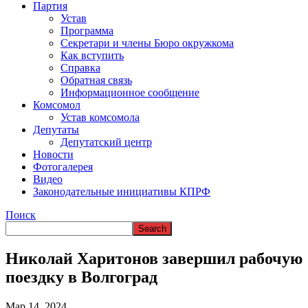
ВРЕМЯ В НАРЬЯН-МАРЕ
Партия
Устав
Программа
Секретари и члены Бюро окружкома
Как вступить
Справка
Обратная связь
Информационное сообщение
Комсомол
Устав комсомола
Депутаты
Депутатский центр
Новости
Фотогалерея
Видео
Законодательные инициативы КПРФ
Поиск
Николай Харитонов завершил рабочую
поездку в Волгоград
Мар 14, 2024