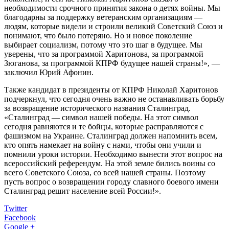
необходимости срочного принятия закона о детях войны. Мы
благодарны за поддержку ветеранским организациям —
людям, которые видели и строили великий Советский Союз и
понимают, что было потеряно. Но и новое поколение
выбирает социализм, потому что это шаг в будущее. Мы
уверены, что за программой Харитонова, за программой
Зюганова, за программой КПРФ будущее нашей страны!», —
заключил Юрий Афонин.
Также кандидат в президенты от КПРФ Николай Харитонов
подчеркнул, что сегодня очень важно не останавливать борьбу
за возвращение исторического названия Сталинград.
«Сталинград — символ нашей победы. На этот символ
сегодня равняются и те бойцы, которые расправляются с
фашизмом на Украине. Сталинград должен напомнить всем,
кто опять намекает на войну с нами, чтобы они учили и
помнили уроки истории. Необходимо вынести этот вопрос на
всероссийский референдум. На этой земле бились воины со
всего Советского Союза, со всей нашей страны. Поэтому
пусть вопрос о возвращении городу славного боевого имени
Сталинград решит население всей России!».
Twitter
Facebook
Google +