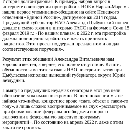
История долгоиграющая. К примеру, набрав запрос в
интернете о возведении пристройки к НОБ в Нарьян-Маре мы
нашли первое упоминание-обещание на сайте Ненецкого
отделения «Единой России», датируемое аж 2014 годом.
Предыдущий губернатор НАО Александр Цыбульский пошел
дальше и смело заявил в интервью ТАСС на форуме в Сочи 15
февраля 2019 г.: «По нашим планам, к 2022 г. эта пристройка
должна полноценно заработать и начать принимать
пациентов. Этот проект поддержан президентом и он дал
соответствующие поручения».
Результат этих обещаний Александра Витальевича нам
хорошо известен, а вернее, его полное отсутствие. Кстати,
обязанности заместителя главы НАО по строительству при
Цыбульском исполнял нынешний губернатора округа Юрий
Бездудный.
Памятуя о предыдущих неудачах сенаторы в этот раз цели
обозначили максимально скромно. В постановлении мы не
найдем что-нибудь конкретное вроде «сдать объект в таком-то
году», а лишь сложно воспринимаемое на слух «рассмотреть
при формировании федерального бюджета вопрос о
включении в федеральную адресную программу
мероприятий». По состоянию на апрель 2022 г. даже с этим
как-то не срослось.