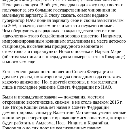
Ненецкого округа. В общем, еще два года «коту под хвост» и
получают за это большие государственные чиновники не
маленькую зарплату. К слову сказать, совсем недавно
губернатор НАО поднял зарплату себе и своим заместителям
на 20%, а значит, совсем не считает эти неудачи своими.
Чем обернулись для рядовых граждан «десятилетки» или
«двухлетки» этого бездействия хорошо известно. Например,
импровизированным ковидным отделением на месте детского
стационара, выселением процедурного кабинета и
стоматолога из здравпункта Нового поселка в Нарьян-Маре
(об этом мы писали в предыдущем номере газеты «Товарищ»)
и много чем еще.
Есть в «ненецком» постановлении Совета Федерации и
другие пункты, по которым за два последних года есть хоть
какое-то движение. Но, с другой стороны, и мы заглянули
лишь в последнее решение Совета Федерации по НАО.
Были и предыдущие задачи — пожелания, местами
откровенно экзотические, скажем, в не столь далеком 2015 г.
Так Игорь Кошин семь лет назад в Совете Федерации
демонстрировал спикеру Валентине Матвиенко уменьшенные
копии ветрогенераторов с вращающимися лопастями, которые
будут работать в Амдерма, Несь, Индига и Каратайка.
Говорили о до сих порт не реализованных планах