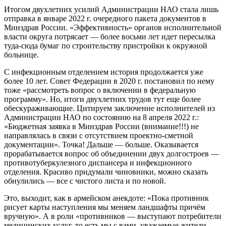
Итогом двухлетних усилий Администрации НАО стала лишь
отправка в январе 2022 г. очередного пакета документов в
Минздрав России. «Эффективность» органов исполнительной
власти округа потрясает — более восьми лет идет пересылка
туда-сюда бумаг по строительству пристройки к окружной
больнице.
С инфекционным отделением история продолжается уже
более 10 лет. Совет Федерации в 2020 г. постановил по нему
тоже «рассмотреть вопрос о включении в федеральную
программу». Но, итоги двухлетних трудов тут еще более
обескураживающие. Цитируем заключение исполнителей из
Администрации НАО по состоянию на 8 апреля 2022 г.:
«Бюджетная заявка в Минздрав России (внимание!!!) не
направлялась в связи с отсутствием проектно-сметной
документации». Точка! Дальше — больше. Оказывается
прорабатывается вопрос об объединении двух долгостроев —
противотуберкулезного диспансера и инфекционного
отделения. Красиво придумали чиновники, можно сказать
обнулились — все с чистого листа и по новой.
Это, выходит, как в армейском анекдоте: «Пока противник
рисует карты наступления мы меняем ландшафты причём
вручную». А в роли «противников — выступают потребители
медицинских услуг, то есть мы с вами, уважаемые жители