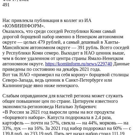
491
Нас привлекла публикация в коллег из ИА
«КОМИИНФОРМ».
Оказалось, что среди соседей Республики Коми самый
дорогой борщевой набор именно в Ненецком автономном
округе — целых 479 рублей, а самый дешевый в Ханты-
Мансийском автономном округе — 391 рубль. Всего соседей
у Республики Коми семеро. Выходит в НАО ценник выше,
чем в более удаленном от центра страны Ямало-Ненецком
автономном округе.
https://komiinform.ru/news/229740
Данные
приведены по состоянию на декабрь 2021 года.
Вот так НАО «примерил на себя корону» борщевой столицы
Северо-Запада, ведь ценник в Санкт-Петербурге или
Калининграде явно ниже ненецкого.
Слабым оправданием для властей региона может служить
общее повышение цен по стране. Цитируем известного
экономиста-регионоведа Наталью Зубаревич:
«В России за 2021 год выросли цены на все продукты
«борщевого набора». Капуста подорожала в 2,4 раза,
картофель — почти на 57%, свекла — на 44%, морковь — на
33%, лук — на 16%. За 2021 год набор подорожал на 60% — с
139,8 руб. до 233,19 руб. Пять лет назад набор стоил 111,19