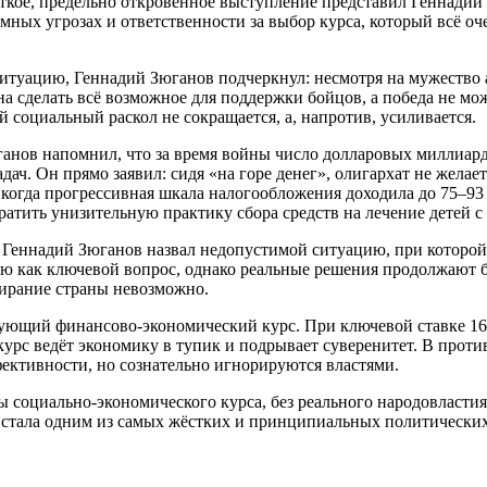
ткое, предельно откровенное выступление представил Геннадий
ных угрозах и ответственности за выбор курса, который всё оч
туацию, Геннадий Зюганов подчеркнул: несмотря на мужество 
а сделать всё возможное для поддержки бойцов, а победа не мож
социальный раскол не сокращается, а, напротив, усиливается.
анов напомнил, что за время войны число долларовых миллиарде
ач. Он прямо заявил: сидя «на горе денег», олигархат не желает
огда прогрессивная шкала налогообложения доходила до 75–93 
тить унизительную практику сбора средств на лечение детей с 
 Геннадий Зюганов назвал недопустимой ситуацию, при которой 
фию как ключевой вопрос, однако реальные решения продолжают 
мирание страны невозможно.
ющий финансово-экономический курс. При ключевой ставке 16–20
 курс ведёт экономику в тупик и подрывает суверенитет. В про
ективности, но сознательно игнорируются властями.
ы социально-экономического курса, без реального народовластия
 стала одним из самых жёстких и принципиальных политических 