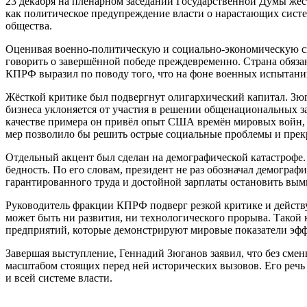
23 декабря на пленарном заседании Государственной Думы жёс
как политическое предупреждение власти о нарастающих систем
общества.
Оценивая военно-политическую и социально-экономическую си
говорить о завершённой победе преждевременно. Страна обязан
КПРФ выразил по поводу того, что на фоне военных испытаний 
Жёсткой критике был подвергнут олигархический капитал. Зюг
бизнеса уклоняется от участия в решении общенациональных зад
качестве примера он привёл опыт США времён мировых войн, к
мер позволило бы решить острые социальные проблемы и прекра
Отдельный акцент был сделан на демографической катастрофе.
бедность. По его словам, президент не раз обозначал демогра
гарантированного труда и достойной зарплаты остановить вы
Руководитель фракции КПРФ подверг резкой критике и действу
может быть ни развития, ни технологического прорыва. Такой
предприятий, которые демонстрируют мировые показатели эфф
Завершая выступление, Геннадий Зюганов заявил, что без смен
масштабом стоящих перед ней исторических вызовов. Его речь
и всей системе власти.