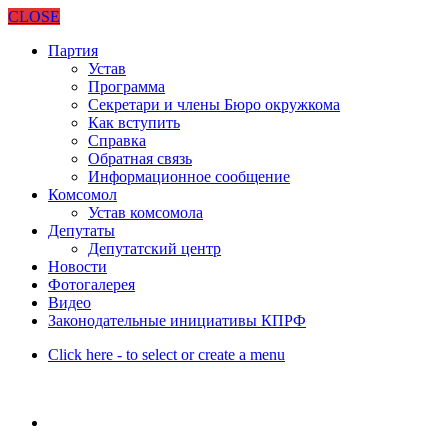
CLOSE
Партия
Устав
Программа
Секретари и члены Бюро окружкома
Как вступить
Справка
Обратная связь
Информационное сообщение
Комсомол
Устав комсомола
Депутаты
Депутатский центр
Новости
Фотогалерея
Видео
Законодательные инициативы КПРФ
Click here - to select or create a menu