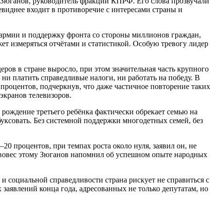
 Зюганов, руководитель фракции КПРФ. Его слова прозвучали
евиднее входит в противоречие с интересами страны и
армии и поддержку фронта со стороны миллионов граждан,
ет измеряться отчётами и статистикой. Особую тревогу лидер
ров в стране выросло, при этом значительная часть крупного
 ни платить справедливые налоги, ни работать на победу. В
процентов, подчеркнув, что даже частичное повторение таких
экранов телевизоров.
рождение третьего ребёнка фактически обрекает семью на
буксовать. Без системной поддержки многодетных семей, без
 процентов, при темпах роста около нуля, заявил он, не
тивовес этому Зюганов напомнил об успешном опыте народных
 и социальной справедливости страна рискует не справиться с
заявлений конца года, адресованных не только депутатам, но