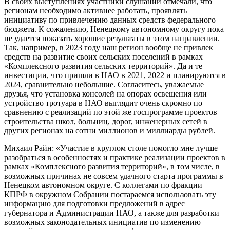
В своих выступлениях участники слушаний отмечали, что
регионам необходимо активнее работать, проявлять
инициативу по привлечению данных средств федерального
бюджета. К сожалению, Ненецкому автономному округу пока
не удается показать хорошие результаты в этом направлении.
Так, например, в 2023 году наш регион вообще не привлек
средств на развитие своих сельских поселений в рамках
«Комплексного развития сельских территорий». Да и те
инвестиции, что пришли в НАО в 2021, 2022 и планируются в
2024, сравнительно небольшие. Согласитесь, уважаемые
друзья, что установка консолей на опорах освещения или
устройство тротуара в НАО выглядит очень скромно по
сравнению с реализаций по этой же госпрограмме проектов
строительства школ, больниц, дорог, инженерных сетей в
других регионах на сотни миллионов и миллиарды рублей.
Михаил Райн: «Участие в круглом столе помогло мне лучше
разобраться в особенностях и практике реализации проектов в
рамках «Комплексного развития территорий», в том числе, в
возможных причинах не совсем удачного старта программы в
Ненецком автономном округе. С коллегами по фракции
КПРФ в окружном Собрании постараемся использовать эту
информацию для подготовки предложений в адрес
губернатора и Администрации НАО, а также для разработки
возможных законодательных инициатив по изменению