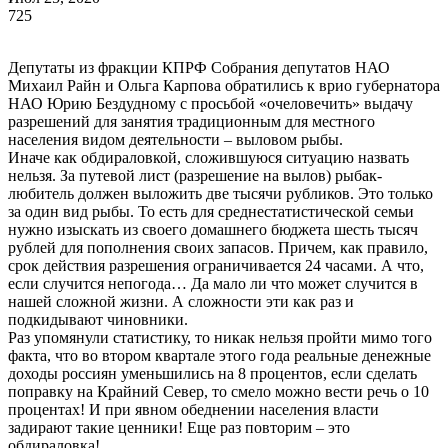
725
Депутаты из фракции КПРФ Собрания депутатов НАО
Михаил Райн и Ольга Карпова обратились к врио губернатора
НАО Юрию Бездудному с просьбой «очеловечить» выдачу
разрешений для занятия традиционным для местного
населения видом деятельности – выловом рыбы.
Иначе как обдираловкой, сложившуюся ситуацию назвать
нельзя. За путевой лист (разрешение на вылов) рыбак-
любитель должен выложить две тысячи рубликов. Это только
за один вид рыбы. То есть для среднестатистической семьи
нужно изыскать из своего домашнего бюджета шесть тысяч
рублей для пополнения своих запасов. Причем, как правило,
срок действия разрешения ограничивается 24 часами. А что,
если случится непогода… Да мало ли что может случится в
нашей сложной жизни. А сложности эти как раз и
подкидывают чиновники.
Раз упомянули статистику, то никак нельзя пройти мимо того
факта, что во втором квартале этого года реальные денежные
доходы россиян уменьшились на 8 процентов, если сделать
поправку на Крайний Север, то смело можно вести речь о 10
процентах! И при явном обеднении населения власти
задирают такие ценники! Еще раз повторим – это
обдираловка!