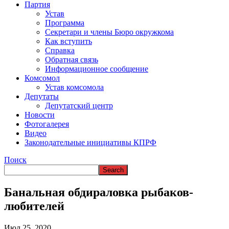
ВРЕМЯ В НАРЬЯН-МАРЕ
Партия
Устав
Программа
Секретари и члены Бюро окружкома
Как вступить
Справка
Обратная связь
Информационное сообщение
Комсомол
Устав комсомола
Депутаты
Депутатский центр
Новости
Фотогалерея
Видео
Законодательные инициативы КПРФ
Поиск
Банальная обдираловка рыбаков-
любителей
Июл 25, 2020