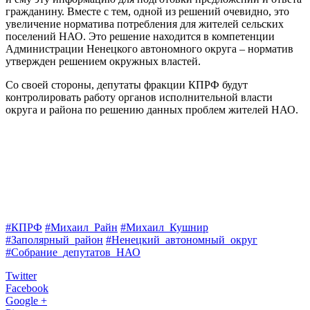
гражданину. Вместе с тем, одной из решений очевидно, это
увеличение норматива потребления для жителей сельских
поселений НАО. Это решение находится в компетенции
Администрации Ненецкого автономного округа – норматив
утвержден решением окружных властей.
Со своей стороны, депутаты фракции КПРФ будут
контролировать работу органов исполнительной власти
округа и района по решению данных проблем жителей НАО.
#КПРФ
#Михаил_Райн
#Михаил_Кушнир
#Заполярный_район
#Ненецкий_автономный_округ
#Собрание_депутатов_НАО
Twitter
Facebook
Google +