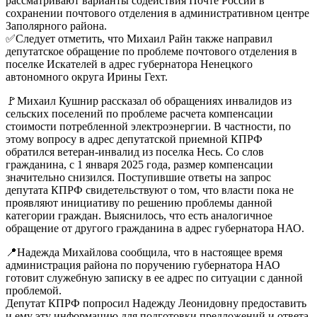
рассматривают варианты содействия Почте России в
сохранении почтового отделения в административном центре
Заполярного района.
✅Следует отметить, что Михаил Райн также направил
депутатское обращение по проблеме почтового отделения в
поселке Искателей в адрес губернатора Ненецкого
автономного округа Ирины Гехт.
🚩Михаил Кушнир рассказал об обращениях инвалидов из
сельских поселений по проблеме расчета компенсации
стоимости потребленной электроэнергии. В частности, по
этому вопросу в адрес депутатской приемной КПРФ
обратился ветеран-инвалид из поселка Несь. Со слов
гражданина, с 1 января 2025 года, размер компенсации
значительно снизился. Поступившие ответы на запрос
депутата КПРФ свидетельствуют о том, что власти пока не
проявляют инициативу по решению проблемы данной
категории граждан. Выяснилось, что есть аналогичное
обращение от другого гражданина в адрес губернатора НАО.
📍Надежда Михайлова сообщила, что в настоящее время
администрация района по поручению губернатора НАО
готовит служебную записку в ее адрес по ситуации с данной
проблемой.
Депутат КПРФ попросил Надежду Леонидовну предоставить
и ему эту информацию для подготовки предложений и ответа