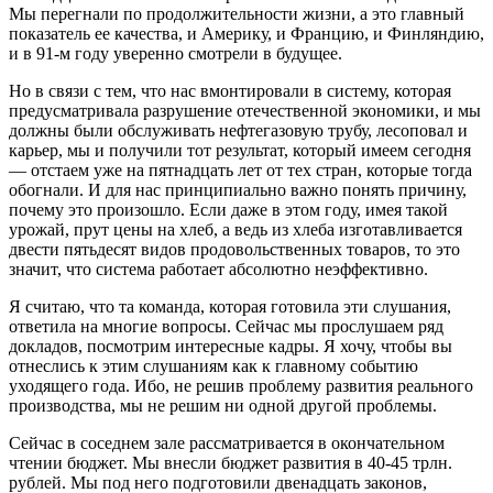
Мы перегнали по продолжительности жизни, а это главный
показатель ее качества, и Америку, и Францию, и Финляндию,
и в 91-м году уверенно смотрели в будущее.
Но в связи с тем, что нас вмонтировали в систему, которая
предусматривала разрушение отечественной экономики, и мы
должны были обслуживать нефтегазовую трубу, лесоповал и
карьер, мы и получили тот результат, который имеем сегодня
— отстаем уже на пятнадцать лет от тех стран, которые тогда
обогнали. И для нас принципиально важно понять причину,
почему это произошло. Если даже в этом году, имея такой
урожай, прут цены на хлеб, а ведь из хлеба изготавливается
двести пятьдесят видов продовольственных товаров, то это
значит, что система работает абсолютно неэффективно.
Я считаю, что та команда, которая готовила эти слушания,
ответила на многие вопросы. Сейчас мы прослушаем ряд
докладов, посмотрим интересные кадры. Я хочу, чтобы вы
отнеслись к этим слушаниям как к главному событию
уходящего года. Ибо, не решив проблему развития реального
производства, мы не решим ни одной другой проблемы.
Сейчас в соседнем зале рассматривается в окончательном
чтении бюджет. Мы внесли бюджет развития в 40-45 трлн.
рублей. Мы под него подготовили двенадцать законов,