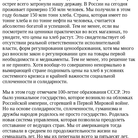
острее всего затронули нашу державу. В России на сегодня
проживает примерно 150 млн человек. Мы получили в этом
году больше 150 млн тонн хлеба. Страна, которая имеет по
тонне хлеба и по тонне нефти на человека, считается
абсолютно богатой и успешной. Тем не менее, если вы
посмотрите на ценники практически во всех магазинах, то
увидите, что цены на хлеб растут. Это свидетельствует об
отсутствии реальной ответственности исполнительной
власти, форм регулирования ценообразования, хотя мы много
раз вносили закон о регулировании цен на товары первой
необходимости и медикаменты. Тем не менее, это решение так
и не принято. Хотя вообще-то совершенно ненормально в
вымирающей стране поднимать цены на хлеб в условиях
системного кризиса и крайней важности социальной
сплоченности и солидарности.
Мы в этом году отмечаем 100-летие образования СССР. Это
было уникальное государство, которое возникло на обломках
Российской империи, сгоревшей в Первой Мировой войне.
Но на основе солидарности, сплоченности, гуманизма и
дружбы народов родилось не просто государство. Родилась
новая система управления, которая позволила преодолеть
отставание от ведущих стран. Мы от американцев тогда
отставали в среднем по продолжительности жизни на
семнадцать лет. Но мы их перегнали всего за пятьдесят лет.