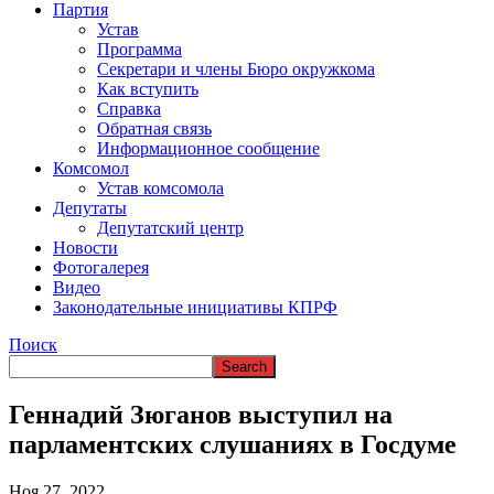
ВРЕМЯ В НАРЬЯН-МАРЕ
Партия
Устав
Программа
Секретари и члены Бюро окружкома
Как вступить
Справка
Обратная связь
Информационное сообщение
Комсомол
Устав комсомола
Депутаты
Депутатский центр
Новости
Фотогалерея
Видео
Законодательные инициативы КПРФ
Поиск
Геннадий Зюганов выступил на
парламентских слушаниях в Госдуме
Ноя 27, 2022