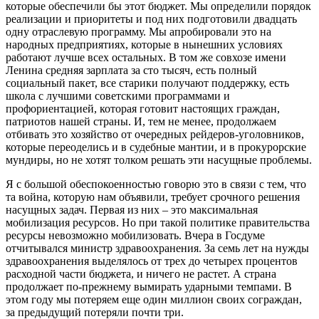
которые обеспечили бы этот бюджет. Мы определили порядок
реализации и приоритеты и под них подготовили двадцать
одну отраслевую программу. Мы апробировали это на
народных предприятиях, которые в нынешних условиях
работают лучше всех остальных. В том же совхозе имени
Ленина средняя зарплата за сто тысяч, есть полный
социальный пакет, все старики получают поддержку, есть
школа с лучшими советскими программами и
профориентацией, которая готовит настоящих граждан,
патриотов нашей страны. И, тем не менее, продолжаем
отбивать это хозяйство от очередных рейдеров-уголовников,
которые переоделись и в судебные мантии, и в прокурорские
мундиры, но не хотят толком решать эти насущные проблемы.
Я с большой обеспокоенностью говорю это в связи с тем, что
та война, которую нам объявили, требует срочного решения
насущных задач. Первая из них – это максимальная
мобилизация ресурсов. Но при такой политике правительства
ресурсы невозможно мобилизовать. Вчера в Госдуме
отчитывался министр здравоохранения. За семь лет на нужды
здравоохранения выделялось от трех до четырех процентов
расходной части бюджета, и ничего не растет. А страна
продолжает по-прежнему вымирать ударными темпами. В
этом году мы потеряем еще один миллион своих сограждан,
за предыдущий потеряли почти три.