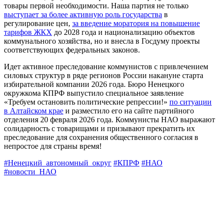
товары первой необходимости. Наша партия не только
выступает за более активную роль государства
в
регулирование цен,
за введение моратория на повышение
тарифов ЖКХ
до 2028 года и национализацию объектов
коммунального хозяйства, но и внесла в Госдуму проекты
соответствующих федеральных законов.
Идет активное преследование коммунистов с привлечением
силовых структур в ряде регионов России накануне старта
избирательной компании 2026 года. Бюро Ненецкого
окружкома КПРФ выпустило специальное заявление
«Требуем остановить политические репрессии!»
по ситуации
в Алтайском крае
и разместило его на сайте партийного
отделения 20 февраля 2026 года. Коммунисты НАО выражают
солидарность с товарищами и призывают прекратить их
преследование для сохранения общественного согласия в
непростое для страны время!
#Ненецкий_автономный_округ
#КПРФ
#НАО
#новости_НАО