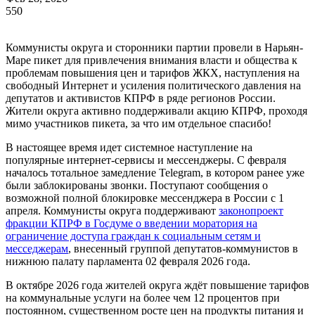
550
Коммунисты округа и сторонники партии провели в Нарьян-
Маре пикет для привлечения внимания власти и общества к
проблемам повышения цен и тарифов ЖКХ, наступления на
свободный Интернет и усиления политического давления на
депутатов и активистов КПРФ в ряде регионов России.
Жители округа активно поддерживали акцию КПРФ, проходя
мимо участников пикета, за что им отдельное спасибо!
В настоящее время идет системное наступление на
популярные интернет-сервисы и мессенджеры. С февраля
началось тотальное замедление Telegram, в котором ранее уже
были заблокированы звонки. Поступают сообщения о
возможной полной блокировке мессенджера в России с 1
апреля. Коммунисты округа поддерживают
законопроект
фракции КПРФ в Госдуме о введении моратория на
ограничение доступа граждан к социальным сетям и
месседжерам
, внесенный группой депутатов-коммунистов в
нижнюю палату парламента 02 февраля 2026 года.
В октябре 2026 года жителей округа ждёт повышение тарифов
на коммунальные услуги на более чем 12 процентов при
постоянном, существенном росте цен на продукты питания и