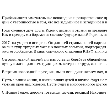
Приближаются замечательные новогодние и рождественские праз
день с уверенностью в том, что всё задуманное и загаданное в
Годы сменяют друг друга. Рядом с дедами и отцами за праздни
Как и прежде, мы боремся за светлое будущее нашей Родины, з
2017 год уходит в историю. Он для всей страны, нашей парти
были в гуще трудовых масс и ключевых событий, подтверждая с
многого добились. В ряды окружного отделения КПРФ влились 
Сегодня главной задачей для нас остается борьба за обновлённ
лучшую жизнь для всех трудящихся, ветеранов труда, женщин и
Встречая новогодний праздник, мы от всей души желаем вам, в
Пусть в вашей жизни, в жизни ваших детей и внуков будут не 
уютный кров над головой. Пусть будет и многое-многое другое,
С Новым Годом, дорогие товарищи, друзья, земляки! Искренне