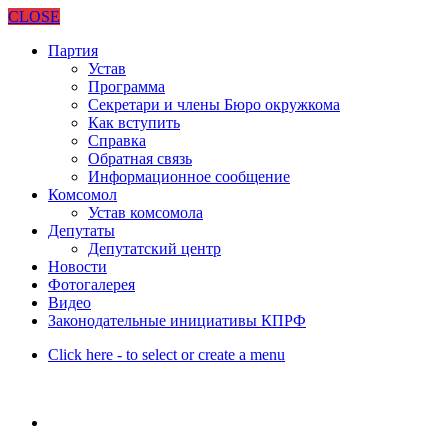
CLOSE
Партия
Устав
Программа
Секретари и члены Бюро окружкома
Как вступить
Справка
Обратная связь
Информационное сообщение
Комсомол
Устав комсомола
Депутаты
Депутатский центр
Новости
Фотогалерея
Видео
Законодательные инициативы КПРФ
Click here - to select or create a menu