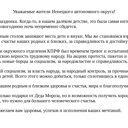
Уважаемые жители Ненецкого автономного округа!
дники. Когда-то, в нашем далёком детстве, это была самая инте
 новогоднюю ночь непременно сбудется.
чным столом занимают места дети и внуки. Мы же становимся взр
а счастье наших родных и близких, за справедливость и достойн
и и окружного отделения КПРФ был временем тревог и испытаний
вою верность трудовому народу. На акциях протеста, пикетах и
новые борцы за социализм, за народовластие и справедливость.
ый социализм, за власть народа, за народный контроль, за прочн
 детей. Всего этого можно добиться, только сплотившись в един
ашим родным и близким здоровья и счастья, мира и благополучи
только подарки от Деда Мороза, но и возможность получить хор
 что нужно для большого человеческого счастья.
 желаем вам здоровья, успехов и исполнения ваших мечтаний.