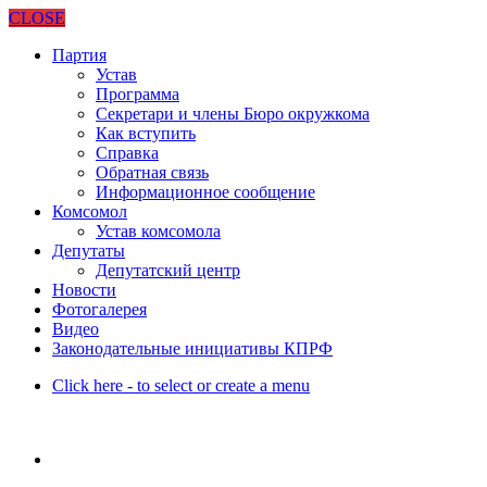
CLOSE
Партия
Устав
Программа
Секретари и члены Бюро окружкома
Как вступить
Справка
Обратная связь
Информационное сообщение
Комсомол
Устав комсомола
Депутаты
Депутатский центр
Новости
Фотогалерея
Видео
Законодательные инициативы КПРФ
Click here - to select or create a menu